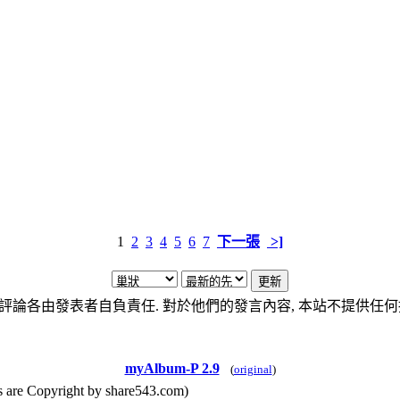
1
2
3
4
5
6
7
下一張
>]
評論各由發表者自負責任. 對於他們的發言內容, 本站不提供任何
myAlbum-P 2.9
(
original
)
yright by share543.com)