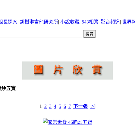
組長探案
|
胡樹琳吉他研究所
|
小說收藏
|
543相簿
|
影音頻道
|
世界
6脆炒五寶
1
2
3
4
5
6
7
下一張
>]