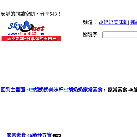
安靜的閱讀空間，分享543！
頻道：
胡奶奶美味軒
|
鄭
關鍵字：
回到主畫面
:
胡奶奶美味軒
胡奶奶家常素食
: 家常素食 4
家常素食 46脆炒五寶