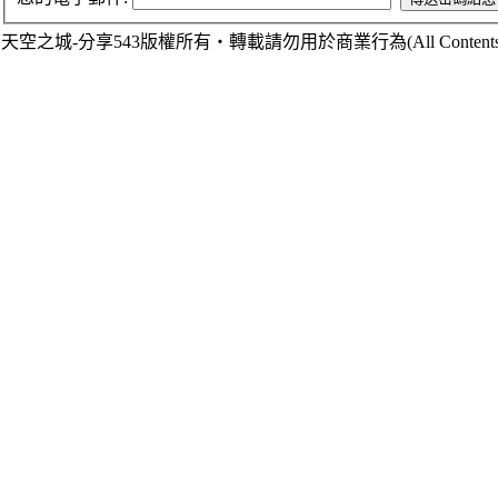
天空之城-分享543版權所有‧轉載請勿用於商業行為(All Contents are Cop