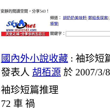
安靜的閱讀空間，分享543！
頻道：
胡奶奶美味軒
|
鄭組長探案
|
導覽
|
關鍵字：
國內外小說收藏
: 袖珍短篇
發表人
胡栢源
於 2007/3/8
袖珍短篇推理
72 車 禍