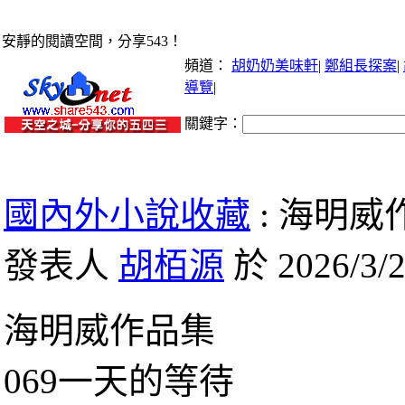
安靜的閱讀空間，分享543！
頻道：
胡奶奶美味軒
|
鄭組長探案
|
導覽
|
關鍵字：
國內外小說收藏
: 海明威
發表人
胡栢源
於 2026/3/2
海明威作品集
069一天的等待