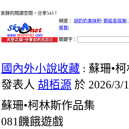
安靜的閱讀空間，分享543！
頻道：
胡奶奶美味軒
|
鄭組長探案
|
導覽
|
關鍵字：
國內外小說收藏
: 蘇珊•柯
發表人
胡栢源
於 2026/3/1
蘇珊•柯林斯作品集
081饑餓遊戲