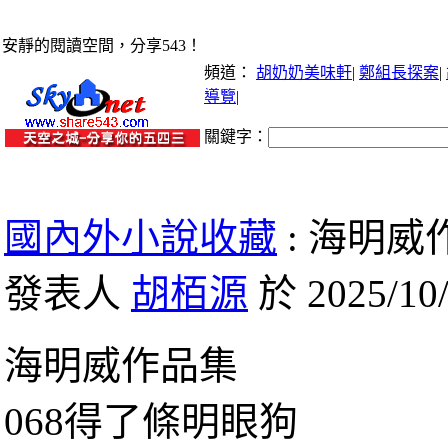
安靜的閱讀空間，分享543！
頻道：
胡奶奶美味軒
|
鄭組長探案
|
導覽
|
關鍵字：
國內外小說收藏
: 海明威
發表人
胡栢源
於 2025/10/
海明威作品集
068得了條明眼狗