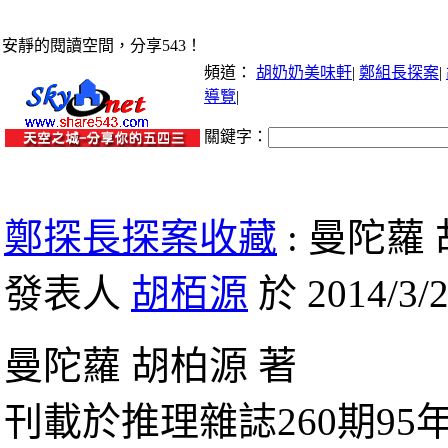
安靜的閱讀空間，分享543！
頻道：
胡奶奶美味軒
|
鄭組長探案
|
導覽
|
關鍵字：
鄭探長探案收藏
: 曼陀蘿
發表人
胡栢源
於 2014/3/2
曼陀蘿 胡柏源 著
刊載於推理雜誌260期95