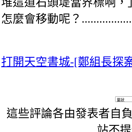
堆這道石頭堤當界標啊，
怎麼會移動呢？.......................
打開天空書城-[鄭組長探案].
這些評論各由發表者自負責
站不提