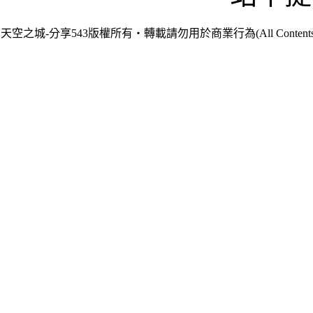
天空之城-分享543版權所有‧轉載請勿用於商業行為(All Contents are Cop