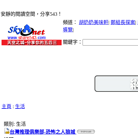
安靜的閱讀空間，分享543！
頻道：
胡奶奶美味軒
|
鄭組長探案
|
導覽
|
關鍵字：
主頁
:
生活
類別: 生活
台灣推理俱樂部-恐怖之人狼城