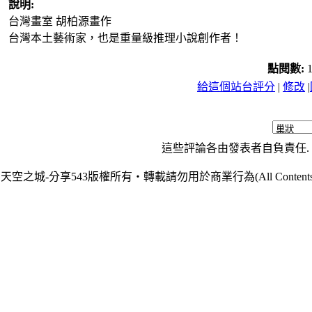
說明:
台灣畫室 胡柏源畫作
台灣本土藝術家，也是重量級推理小說創作者！
點閱數:
給這個站台評分
|
修改
|
這些評論各由發表者自負責任. 
天空之城-分享543版權所有‧轉載請勿用於商業行為(All Contents are Cop