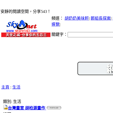
安靜的閱讀空間，分享543！
頻道：
胡奶奶美味軒
|
鄭組長探案
|
導覽
|
關鍵字：
主頁
:
生活
類別: 生活
台灣畫室 胡柏源畫作