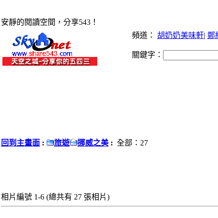
安靜的閱讀空間，分享543！
頻道：
胡奶奶美味軒
|
鄭
關鍵字：
回到主畫面
:
旅遊
挪威之美
:
全部：27
相片編號 1-6 (總共有 27 張相片)