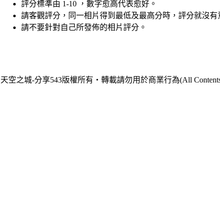
評分標準由 1-10 ，數字愈高代表愈好。
請客觀評分，同一相片得到最低及最高分時，評分就沒有
請不要針對自己所發佈的相片評分。
天空之城-分享543版權所有‧轉載請勿用於商業行為(All Contents are Cop