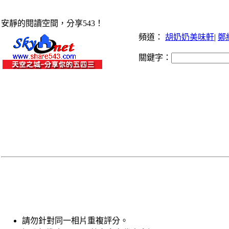
安靜的閱讀空間，分享543！
頻道：
胡奶奶美味軒
|
鄭
關鍵字：
請勿針對同一相片重複評分。