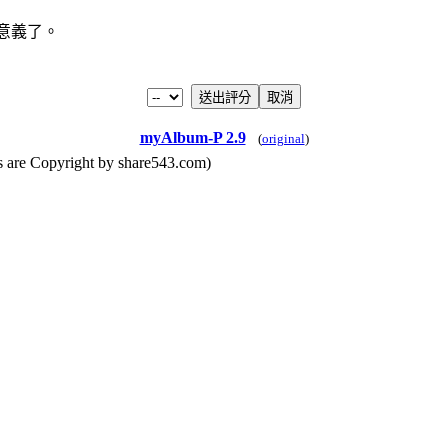
意義了。
myAlbum-P 2.9
(
original
)
yright by share543.com)