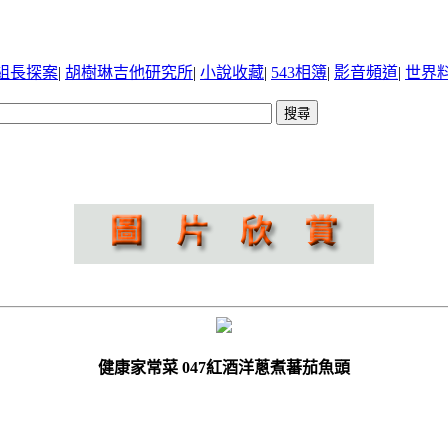
組長探案
|
胡樹琳吉他研究所
|
小說收藏
|
543相簿
|
影音頻道
|
世界
健康家常菜 047紅酒洋蔥煮蕃茄魚頭