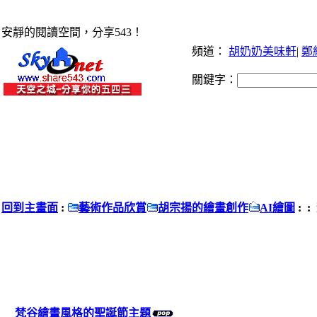
安靜的閱讀空間，分享543！
頻道：
胡奶奶美味軒
|
鄭
關鍵字：
回到主畫面
:
藝術作品欣賞
胡宗揚的繪畫創作
AI繪圖
: 
梵谷繪畫風格的聖誕節主題