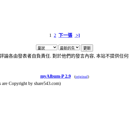
1
2
下一張
>]
評論各由發表者自負責任. 對於他們的發言內容, 本站不提供任何
myAlbum-P 2.9
(
original
)
yright by share543.com)