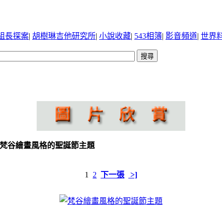
組長探案
|
胡樹琳吉他研究所
|
小說收藏
|
543相簿
|
影音頻道
|
世界
: 梵谷繪畫風格的聖誕節主題
1
2
下一張
>]