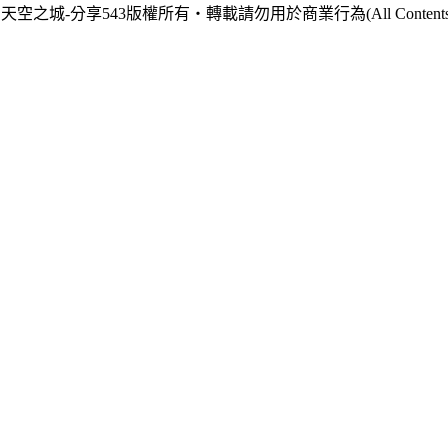
天空之城-分享543版權所有‧轉載請勿用於商業行為(All Contents are Cop