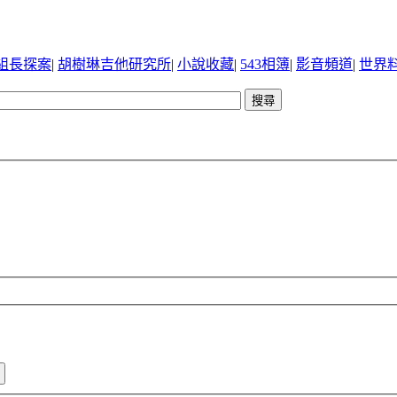
組長探案
|
胡樹琳吉他研究所
|
小說收藏
|
543相簿
|
影音頻道
|
世界