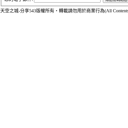
天空之城-分享543版權所有‧轉載請勿用於商業行為(All Contents are Cop