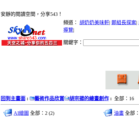
安靜的閱讀空間，分享543！
頻道：
胡奶奶美味軒
|
鄭組長探案
|
導覽
|
關鍵字：
回到主畫面
:
藝術作品欣賞
胡宗揚的繪畫創作
:
全部：16
AI繪圖
全部：2 (2)
油畫
全部：3