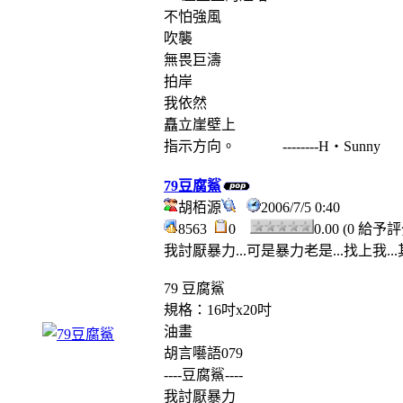
不怕強風
吹襲
無畏巨濤
拍岸
我依然
矗立崖壁上
指示方向。 --------H‧Sunny
79豆腐鯊
胡栢源
2006/7/5 0:40
8563
0
0.00 (0 給予
我討厭暴力...可是暴力老是...找上我.
79 豆腐鯊
規格：16吋x20吋
油畫
胡言囈語079
----豆腐鯊----
我討厭暴力