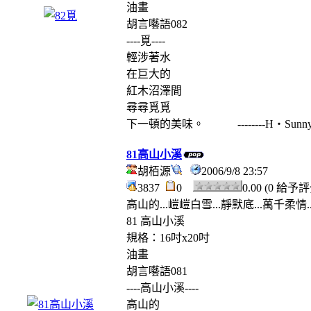
油畫
胡言囈語082
----覓----
輕涉著水
在巨大的
紅木沼澤間
尋尋覓覓
下一頓的美味。 --------H‧Sunn
81高山小溪
胡栢源
2006/9/8 23:57
3837
0
0.00 (0 給予
高山的...嵦嵦白雪...靜默底...萬千柔情..
81 高山小溪
規格：16吋x20吋
油畫
胡言囈語081
----高山小溪----
高山的