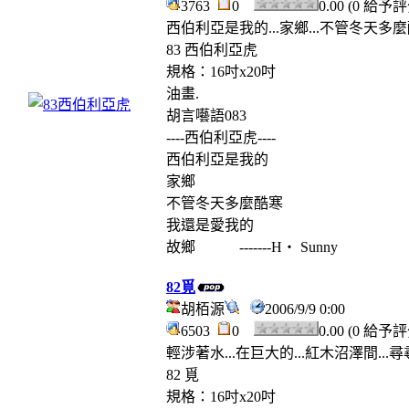
3763
0
0.00 (0 給予
西伯利亞是我的...家鄉...不管冬天多麼酷
83 西伯利亞虎
規格：16吋x20吋
油畫.
胡言囈語083
----西伯利亞虎----
西伯利亞是我的
家鄉
不管冬天多麼酷寒
我還是愛我的
故鄉 -------H‧ Sunny
82覓
胡栢源
2006/9/9 0:00
6503
0
0.00 (0 給予
輕涉著水...在巨大的...紅木沼澤間...
82 覓
規格：16吋x20吋