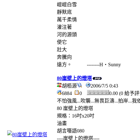
嵦嵦白雪
靜默底
萬千柔情
灌注著
河的源頭
使它
壯大
奔騰向
遠方。 --------H‧Sunny
80崖壁上的燈塔
胡栢源
2006/7/5 0:43
6884
0
0.00 (0 給予
不怕強風...吹襲...無畏巨濤...拍岸..
80 崖壁上的燈塔
規格：16吋x20吋
油畫
胡言囈語080
----崖壁上的燈塔----