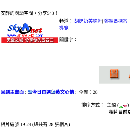
安靜的閱讀空間，分享543！
頻道：
胡奶奶美味軒
|
鄭組長探案
|
導覽
|
關鍵字：
回到主畫面
:
今日首選
藝文心情
:
全部：28
排序方式： 主題 (
)
相片目前以
相片編號 19-24 (總共有 28 張相片)