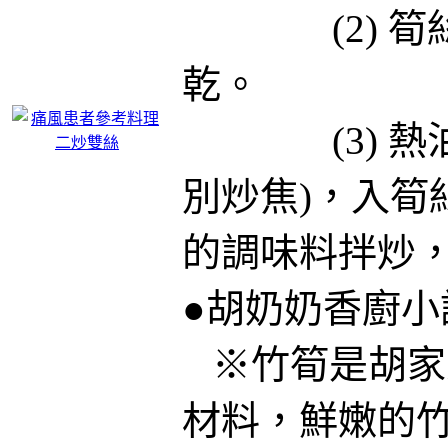
(2) 筍絲
乾。
(3) 熱油
別炒焦)，入筍
的調味料拌炒
●胡奶奶香廚小
※竹筍是胡家
材料，鮮嫩的