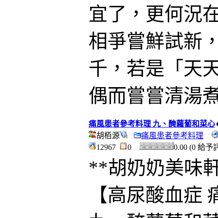
宜了，更何況
相爭嘗鮮試新
千，若是「天
偶而嘗嘗清湯
痛風患者參考料理 九、醃蘿蔔和菜心
胡栢源
痛風患者參考料理
12967
0
0.00 (0 給予
**胡奶奶美味
【高尿酸血症 