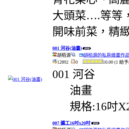
大頭菜….等等
開味前菜，精
001 河谷(油畫)
胡栢源
胡柏源的私房繪畫作
12892
0
10.00 (1 給
001 河谷
油畫
規格:16吋X
007 礦工16吋x20吋