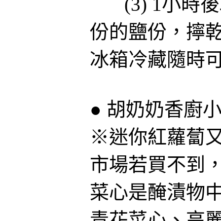
(3) 1小時
份的鹽份，擰
冰箱冷藏隨時
● 胡奶奶香廚
※迷你紅蘿蔔
市場若買不到
菜心是醃漬物
青花菜心、高