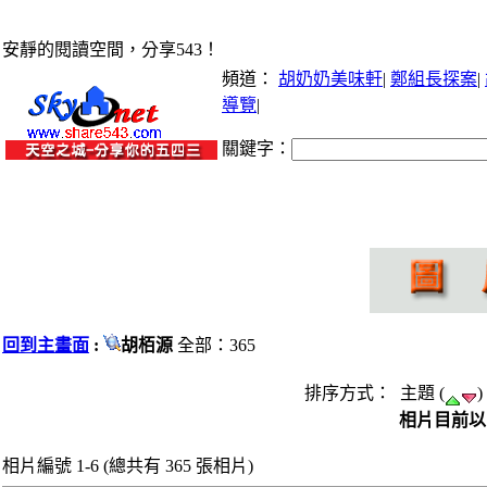
安靜的閱讀空間，分享543！
頻道：
胡奶奶美味軒
|
鄭組長探案
|
導覽
|
關鍵字：
回到主畫面
:
胡栢源
全部：365
排序方式： 主題 (
)
相片目前以 
相片編號 1-6 (總共有 365 張相片)