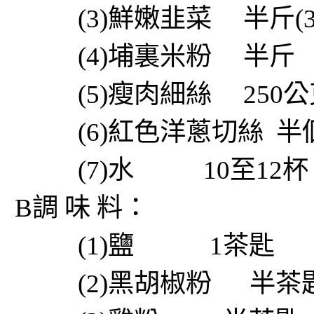
(3)鮮嫩韭菜 半斤(30
(4)埔裏米粉 半斤
(5)瘦肉細絲 250公
(6)紅色洋蔥切絲 半
(7)水 10至12杯
B調 味 料：
(1)鹽 1茶匙
(2)黑胡椒粉 半茶