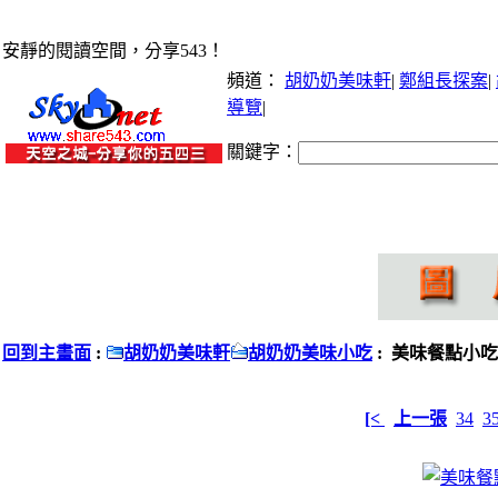
安靜的閱讀空間，分享543！
頻道：
胡奶奶美味軒
|
鄭組長探案
|
導覽
|
關鍵字：
回到主畫面
:
胡奶奶美味軒
胡奶奶美味小吃
: 美味餐點小吃
[<
上一張
34
3