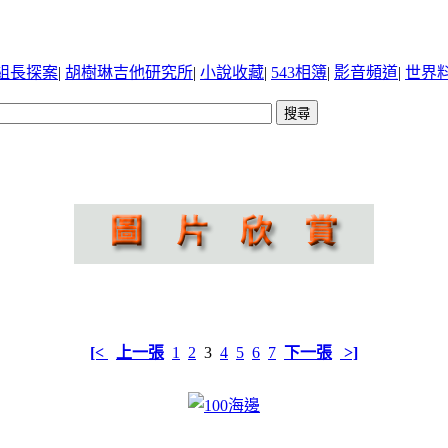
組長探案
|
胡樹琳吉他研究所
|
小說收藏
|
543相簿
|
影音頻道
|
世界
[<
上一張
1
2
3
4
5
6
7
下一張
>]