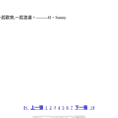
一起激盪。---------H‧Sunny
[<
上一張
1
2
3
4
5
6
7
下一張
>]