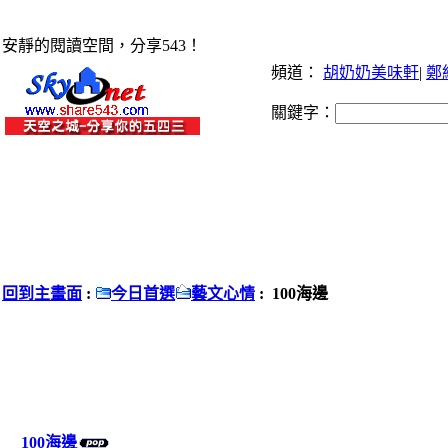
安靜的閱讀空間，分享543！
頻道：
胡奶奶美味軒
|
鄭
關鍵字：
回到主畫面
:
今日首選
藝文心情
: 100海邊
100海邊