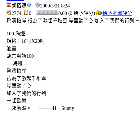
胡栢源
2009/3/21 8:24
2774
0
0.00 (0 給予評分)
給予本圖評分
驚濤拍岸,祇為了激起千堆雪,岸壁動了心,加入了我們的行列,一起歡樂,
100 海邊
規格：16吋X20吋
油畫
胡言囈語100
----海邊----
驚濤拍岸
祇為了激起千堆雪
岸壁動了心
加入了我們的行列
一起歡樂
一起激盪。 ---------H‧Sunny