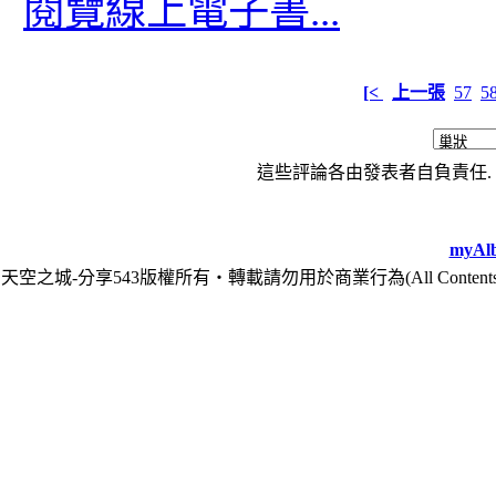
閱覽線上電子書...
[<
上一張
57
5
這些評論各由發表者自負責任. 
myAlb
天空之城-分享543版權所有‧轉載請勿用於商業行為(All Contents are Cop