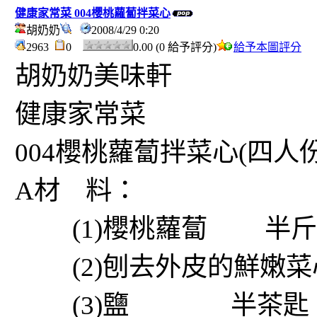
健康家常菜 004櫻桃蘿蔔拌菜心
胡奶奶
2008/4/29 0:20
2963
0
0.00 (0 給予評分)
給予本圖評分
胡奶奶美味軒
健康家常菜
004櫻桃蘿蔔拌菜心(四人份
A材 料：
(1)櫻桃蘿蔔 半斤
(2)刨去外皮的鮮嫩
(3)鹽 半茶匙