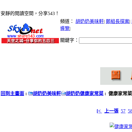
安靜的閱讀空間，分享543！
頻道：
胡奶奶美味軒
|
鄭組長探案
|
導覽
|
關鍵字：
回到主畫面
:
胡奶奶美味軒
胡奶奶健康家常菜
: 健康家常菜
[<
上一張
57
5