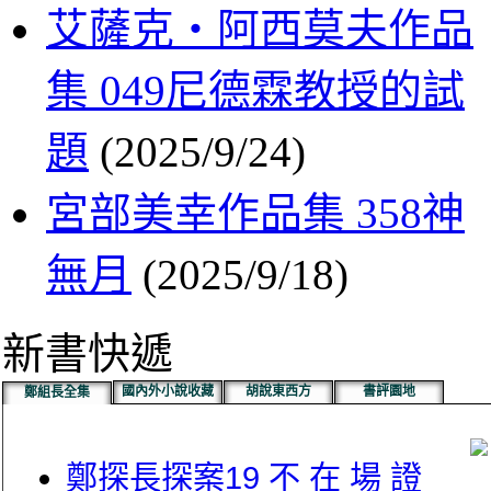
艾薩克‧阿西莫夫作品
集 049尼德霖教授的試
題
(2025/9/24)
宮部美幸作品集 358神
無月
(2025/9/18)
新書快遞
國內外小說收藏
胡說東西方
書評園地
鄭組長全集
鄭探長探案19 不 在 場 證