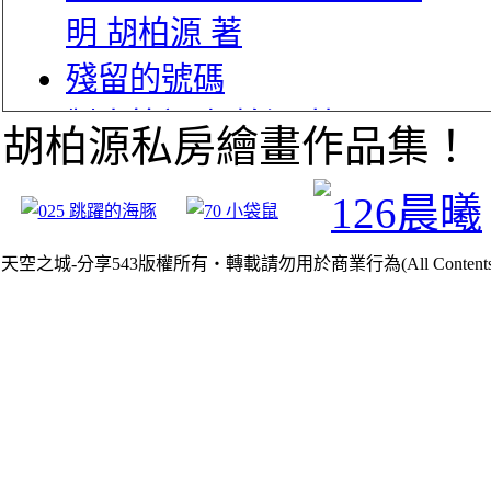
明 胡柏源 著
殘留的號碼
製毒筆記 胡柏源 著
胡柏源私房繪畫作品集！
女 組 頭 之 死 胡柏源 著
油炸奇力魚 胡柏源 著
更新日期：2026-08-06
天空之城-分享543版權所有‧轉載請勿用於商業行為(All Contents are Cop