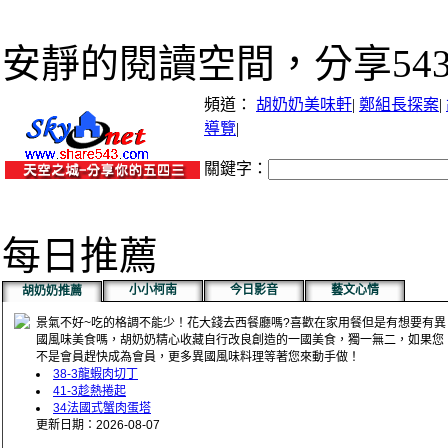
安靜的閱讀空間，分享54
頻道：
胡奶奶美味軒
|
鄭組長探案
|
導覽
|
關鍵字：
每日推薦
小小柯南
今日影音
藝文心情
胡奶奶推薦
景氣不好~吃的格調不能少！花大錢去西餐廳嗎?喜歡在家用餐但是有想要有異
國風味美食嗎，胡奶奶精心收藏自行改良創造的一國美食，獨一無二，如果您
不是會員趕快成為會員，更多異國風味料理等著您來動手做！
38-3龍蝦肉切丁
41-3趁熱捲起
34法國式蟹肉蛋塔
更新日期：2026-08-07